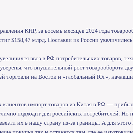
авления КНР, за восемь месяцев 2024 года товароо
стиг $158,47 млрд. Поставки из России увеличились
увеличился ввоз в РФ потребительских товаров, те
уверены, что внушительный рост товарооборота дв
й торговли на Восток и «глобальный Юг», начавши
х клиентов импорт товаров из Китая в РФ — прибы
лично подходит для российских потребителей. Но 
евезти их в нашу страну из-за границы. А для этог
аче покупка так и останется там, где ее изготовили