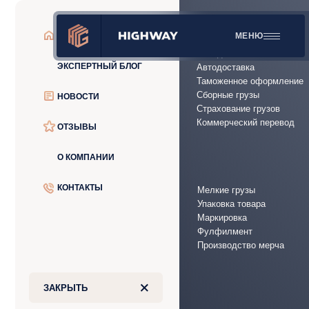
УСЛУГИ
ГЛАВНАЯ
МЕНЮ
Авиадоставка
ЭКСПЕРТНЫЙ БЛОГ
Автодоставка
Таможенное оформление
Сборные грузы
НОВОСТИ
Страхование грузов
Коммерческий перевод
ОТЗЫВЫ
О КОМПАНИИ
КОНТАКТЫ
Мелкие грузы
Упаковка товара
Маркировка
Фулфилмент
Производство мерча
+
ЗАКРЫТЬ