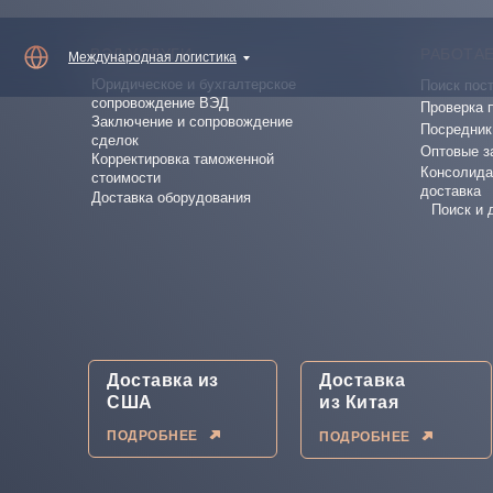
ВЭД УСЛУГИ
РАБОТАЕ
Международная логистика
Юридическое и бухгалтерское
Поиск пос
сопровождение ВЭД
Проверка 
Заключение и сопровождение
Посредник
сделок
Оптовые з
Корректировка таможенной
Консолида
стоимости
доставка
Доставка оборудования
Поиск и 
Доставка из
Доставка
США
из Китая
ПОДРОБНЕЕ
ПОДРОБНЕЕ