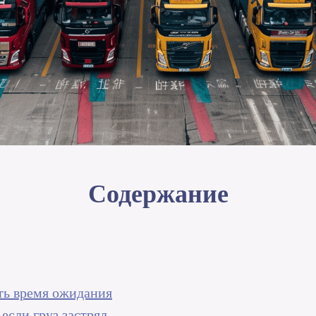
Содержание
ить время ожидания
если груз застрял