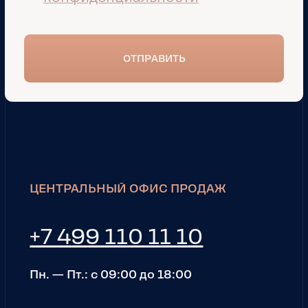
Политика
конфиденциальности
Согласие на обработку
Персональных данных
2026 © Highway Logistic Group.
Общество с ограниченной
ответственностью «Хайвэй». ИНН
9703195776. Юридический адрес:
Москва, ул. Ермакова Роща, 1, стр. 1
Бизнес-центр «iCITY». Все права
защищены
Logistic Group