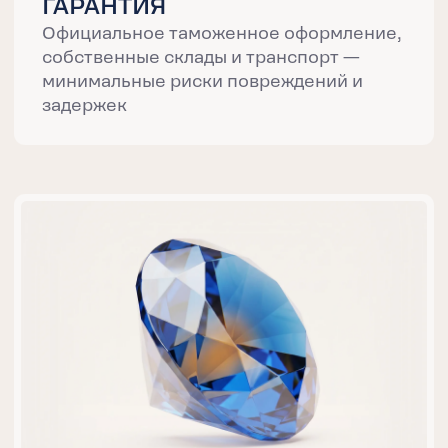
ШАГ 1
ШАГ 2
ЗАКЛЮЧЕНИЕ ДОГОВОРА
С ПОСТАВЩИКОМ
ВЫБОР ЛО
Первый шаг — выбор надёжного
СХЕМЫ
поставщика в Китае. Это может быть
производитель, фабрика или
локальный дистрибьютор. Ключевой
момент — условия поставки по
На этапе плани
Incoterms (например, EXW, FOB, CIF),
наиболее подх
которые определяют, кто отвечает за
доставки с учёт
транспортировку, страхование и
сроков поставк
экспортное оформление. Подобное
Автомобильные
распределение ответственности
гибко корректи
помогает избежать споров на более
маршрут, что д
поздних этапах
выбором для не