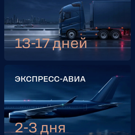
КОНСУЛЬТАЦИЮ
Оставьте заявку — свяжемся в течение
15 минут в рабочее время и ответим на
все вопросы
+7
Даю
согласие
на обработку
персональных данных, в
соотвествии с
политикой
конфиденциальности
ОТПРАВИТЬ