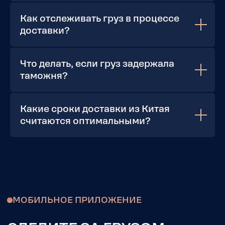
Как отслеживать груз в процессе
Доставка
Доставка
доставки?
из Китая
из ОАЭ
Что делать, если груз задержала
таможня?
Какие сроки доставки из Китая
Доставка
Доставка
считаются оптимальными?
из США
из Европы