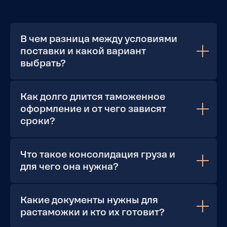
Подписывайтесь на наши каналы
В чем разница между условиями
Telegram
ВКонтакте
поставки и какой вариант
выбрать?
TenChat
Threads
Как долго длится таможенное
МАХ
Дзен
оформление и от чего зависят
сроки?
YouTube
RuTube
TikTok
Что такое консолидация груза и
для чего она нужна?
Читайте нас
Какие документы нужны для
растаможки и кто их готовит?