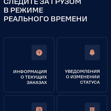
УСЛУГИ
КОМПАНИЯ
Авиадоставка
Экспертный блог
Автодоставка
Новости
Таможенное оформление
Отзывы
Сборные грузы
О компании
Страхование грузов
Контакты
Мелкие грузы
Упаковка товара
Маркировка
Фулфилмент
Производство мерча
Коммерческий
РАБОТАЕМ С КИТАЕМ
перевод
Поиск поставщика
Проверка поставщика
Посредник в Китае
Оптовые закупки
Консолидация,
хранение и доставка
Поиск и доставка
товаров
СЕРВИСЫ
Отследить груз
Калькулятор доставки