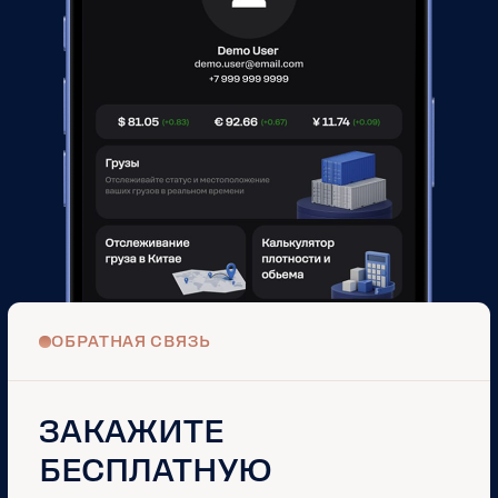
ответственностью «Хайвэй». ИНН 9703195776. Юридический
адрес: Москва, ул. Ермакова Роща, 1, стр. 1. Бизнес-центр
«iCITY». Все права защищены
Logistic Group