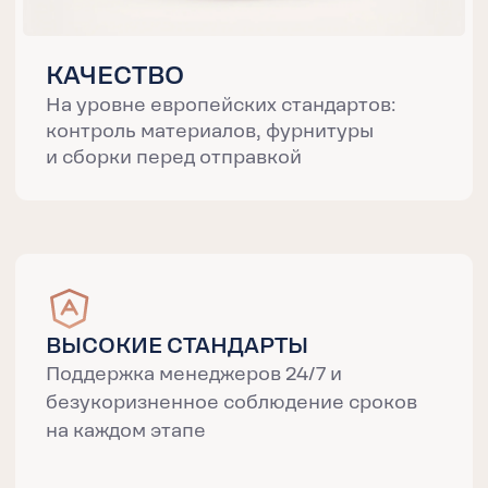
срочных постав
решение для тех
угла скорость.
доставить небо
чувствительные
ДОСТАВКА
СРОКИ ДОСТАВКИ
АВИАДОСТАВКА