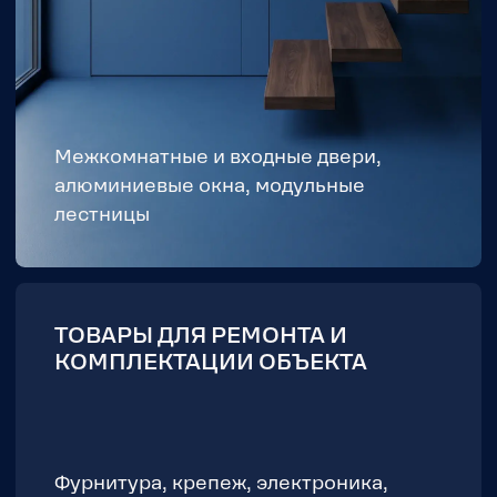
Офисное компьютерное
Офисное кр
кресло из натуральной
премиум-кл
кожи
Оранжевый /
Черный / Кожа
79 900
₽
58 000
₽
ПРЕИМУЩЕСТВА