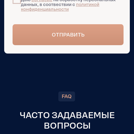
Бизнес-центр «iCITY»
НА КАРТЕ
ЭЛЕКТРОННАЯ ПОЧТА
ОТДЕЛ ПРОДАЖ
СОТРУДНИЧЕСТВО
sales@hl-group.ru
info@hl-group.ru
HR-ОТДЕЛ
ЛОГИСТИКА ПО РФ
hr@hl-group.ru
logist@hl-group.ru