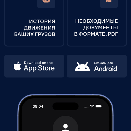
из Китая
Калькулятор доставки
из Европы
Калькулятор доставки
ВЭД УСЛУГИ
из США
Корректировка
Расчёт плотности груза
таможенной стоимости
Расчёта объёма груза
Юридическое и
Расчёт объёмного
бухгалтерское
веса груза
сопровождение ВЭД
Мобильное приложение
Заключение и
сопровождение сделок
Доставка оборудования
Политика конфиденциальности
Согласие на обработку Персональных данных
2026 © Highway Logistic Group. Общество с ограниченной