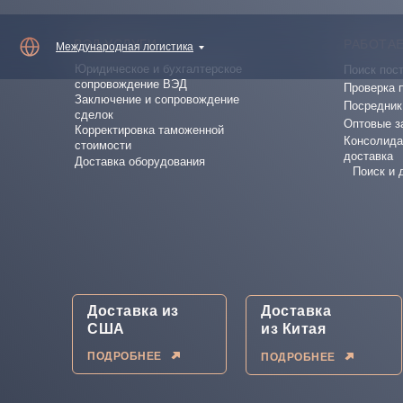
ВЭД УСЛУГИ
РАБОТАЕ
Международная логистика
Юридическое и бухгалтерское
Поиск пос
сопровождение ВЭД
Проверка 
Заключение и сопровождение
Посредник
сделок
Оптовые з
Корректировка таможенной
Консолида
стоимости
доставка
Доставка оборудования
Поиск и 
Доставка из
Доставка
США
из Китая
ПОДРОБНЕЕ
ПОДРОБНЕЕ