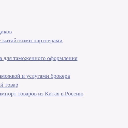
щиков
с китайскими партнерами
в для таможенного оформления
аможкой и услугами брокера
й товар
 импорт товаров из Китая в Россию