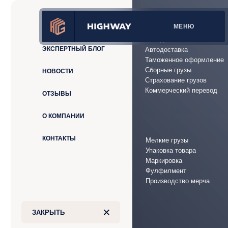
УСЛУГИ
ГЛАВНАЯ
МЕНЮ
Авиадоставка
ЭКСПЕРТНЫЙ БЛОГ
Автодоставка
Таможенное оформление
Сборные грузы
НОВОСТИ
Страхование грузов
Коммерческий перевод
ОТЗЫВЫ
О КОМПАНИИ
КОНТАКТЫ
Мелкие грузы
Упаковка товара
Маркировка
Фулфилмент
Производство мерча
+
ЗАКРЫТЬ